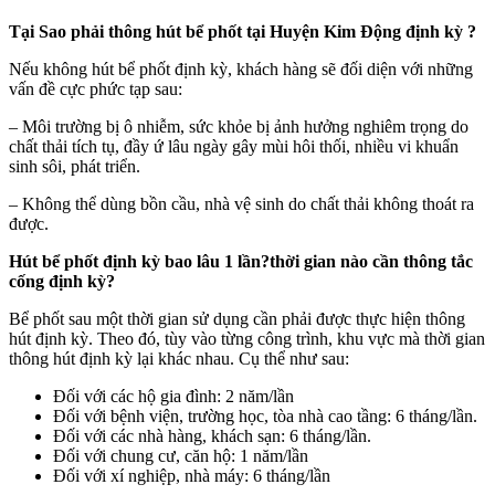
Tại Sao phải thông hút bể phốt tại Huyện Kim Động định kỳ ?
Nếu không hút bể phốt định kỳ, khách hàng sẽ đối diện với những
vấn đề cực phức tạp sau:
– Môi trường bị ô nhiễm, sức khỏe bị ảnh hưởng nghiêm trọng do
chất thải tích tụ, đầy ứ lâu ngày gây mùi hôi thối, nhiều vi khuẩn
sinh sôi, phát triển.
– Không thể dùng bồn cầu, nhà vệ sinh do chất thải không thoát ra
được.
Hút bể phốt định kỳ bao lâu 1 lần?thời gian nào cần thông tắc
cống định kỳ?
Bể phốt sau một thời gian sử dụng cần phải được thực hiện thông
hút định kỳ. Theo đó, tùy vào từng công trình, khu vực mà thời gian
thông hút định kỳ lại khác nhau. Cụ thể như sau:
Đối với các hộ gia đình: 2 năm/lần
Đối với bệnh viện, trường học, tòa nhà cao tầng: 6 tháng/lần.
Đối với các nhà hàng, khách sạn: 6 tháng/lần.
Đối với chung cư, căn hộ: 1 năm/lần
Đối với xí nghiệp, nhà máy: 6 tháng/lần