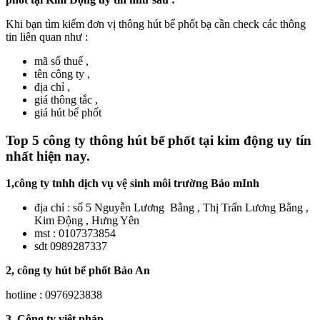
Khi bạn tìm kiếm đơn vị thông hút bể phốt bạ cần check các thông
tin liên quan như :
mã số thuế ,
tên công ty ,
địa chỉ ,
giá thông tắc ,
giá hút bể phốt
Top 5 công ty thông hút bể phốt tại kim động uy tín
nhất hiện nay
.
1,công ty tnhh dịch vụ vệ sinh môi trường Bảo mInh
địa chỉ : số 5 Nguyễn Lương Bằng , Thị Trấn Lương Bằng ,
Kim Động , Hưng Yên
mst : 0107373854
sdt 0989287337
2, công ty hút bể phốt Bảo An
hotline : 0976923838
3, Công ty việt pháp