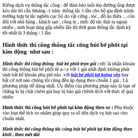
Riêng dịch vụ thông tắc cống : để đảm bảo tuổi thọ đường ống được
kéo dài thì cần 6tháng -1 năm thông tắc 1 lần cho hộ gia đình tránh
trường hợp bị tắc nghẽn cục bộ do vật cứng , tóc , đồ ăn thừa …còn
đối với nhà hàng , khách sạn , công ty , mức độ rác thải ra ngoài
nhiều , sinh hoạt tăng gấp nhiều lần thì thời gian thông tắc định kỳ
tốt nhất là 3 tháng / 1 lần
Hình thức thi công thông tắc cống hút bể phốt tại
kim động như sau :
Hình thức thi công thông hút bể phốt trọn gói :
tức là nhận khoán
thi công thông hút bể phốt từ a->z với 1 giá nhất định không phát
sinh bất kể khoản phụ phí nào .với
hút bể phốt tại hưng yên
hay
bất cứ nơi nào chúng tôi cũng đều áp dụng theo chuẩn 1 giá . Là
phương pháp dễ dàng nhất. Ưu điểm của phương pháp này là bạn sẽ
chẳng lo bị chặt chém giá hay bị báo giá chênh lệch với thực tế quá
nhiều
Hình thức thi công hút bể phốt tại kim động theo xe :
Phụ thuộc
vào loại thể tích xe nhằm giúp quy ra số tiền dịch vụ hút sao cho
chuẩn nhất.
Hình thức thi công thông tắc cống hút bể phốt tại kim động theo
khối , theo mét dài