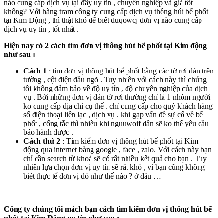
nào cung cấp dịch vụ tại đây uy tín , chuyên nghiệp và giá tốt
không? Với hàng tram công ty cung cấp dịch vụ thông hút bể phốt
tại Kim Động , thì thật khó để biết đuqowcj đơn vị nào cung cấp
dịch vụ uy tín , tốt nhất .
Hiện nay có 2 cách tìm đơn vị thông hút bể phốt tại Kim động
như sau :
Cách 1
: tìm đơn vị thông hút bể phốt bằng các tờ rơi dán trên
tường , cột điện đầu ngõ . Tuy nhiên với cách này thì chúng
tôi không đảm bảo về độ uy tín , độ chuyên nghiệp của dịch
vụ . Bởi những đơn vị dán tờ rơi thường chỉ là 1 nhóm người
ko cung cấp địa chỉ cụ thể , chỉ cung cấp cho quý khách hàng
số điện thoại liên lạc , dịch vụ . khi gạp vấn đề sự cố về bể
phốt , cống tắc thì nhiều khi nguuwoif dân sẽ ko thể yêu cầu
bảo hành được .
Cách thứ 2
: Tìm kiếm đơn vị thông hút bể phốt tại Kim
động qua internet bàng google , face , zalo. Với cách này bạn
chỉ cần search từ khoá sẽ có rất nhiều kết quả cho bạn . Tuy
nhiên lựa chọn đơn vị uy tín sẽ rất khó , vì bạn cũng không
biét thực tế đơn vị đó như thế nào ? ở đâu …
Công ty chúng tôi mách bạn cách tìm kiếm đơn vị thông hút bể
phốt tại Kim Động uy tín như sau :