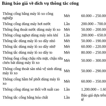
Bảng báo giá về dich vụ thông tắc cống
Thông cống bằng máy lò xo công
Mét
60.000 – 250.00
nghiệp
Thông cống dùng máy hơi nước
Lần
200.000 – 700.0
Thông ống thoát nước dùng máy lò xo
Mét
50.000 – 200.00
Thông cống nghẹt dùng máy nén khí
Lần
200.000 – 650.0
Thông tắc dùng máy lò xo dây nhỏ
Mét
50.000 – 190.00
Thông tắc dùng máy lò xo dây nhỡ
Mét
60.000 – 220.00
Thông tắc dùng máy lò xo dây to
Mét
80.000 – 250.00
Thông ống cống chậu rửa mặt, chậu rửa
Mét
50.000 – 300.00
chén bát dùng máy lò xo
Thông cống thoát sàn nhà vệ sinh dùng
Mét
50.000 – 290.00
máy lò xo
Thông cống hầm bể phốt dùng máy lò
Mét
60.000 – 350.00
xo
Thông cống dùng xe thổi với suất cao
Lần
1.200.000 – 1.6
Báo giá dựa trên
Thông tắc cống bằng hóa chất
Lần
tế