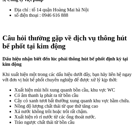
Địa chỉ : tổ 14 quận Hoàng Mai hà Nội
số điện thoại : 0946 616 888
Câu hỏi thường gặp về dịch vụ thông hút
bể phốt tại kim động
Dấu hiệu nhận biết đến lúc phải thông hút bể phốt định kỳ tại
kim động
Khi xuất hiện một trong các dấu hiệu dưới đây, bạn hãy liên hệ ngay
với đơn vị hút bể phốt chuyên nghiệp để được xử lý kịp thời:
Xuất hiện mùi hôi xung quanh bồn cầu, khu vực WC
Có âm thanh lạ phát ra từ bồn cầu
Cây cỏ xanh tươi bất thường xung quanh khu vực hầm chứa.
Nồng độ lượng chất thải từ que thử tăng cao
Xả nước không trôi hoặc trôi rất chậm.
Xuất hiện rò rỉ nước từ các ống thoát nước.
Trào ngược chất thải từ bồn cầu