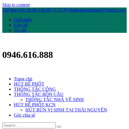
Skip to content
Giờ làm việc 8h:00-18h:00 (T2-CN)
hutbephotminhan@gmail.com
Giới thiệu
Liên hệ
Tin tức
0946.616.888
Trang chủ
HÚT BỂ PHỐT
THÔNG TẮC CỐNG
THÔNG TẮC BỒN CẦU
THÔNG TẮC NHÀ VỆ SINH
HÚT BỂ PHỐT KCN
HÚT BÙN VI SINH TẠI THÁI NGUYÊN
Góc chia sẻ