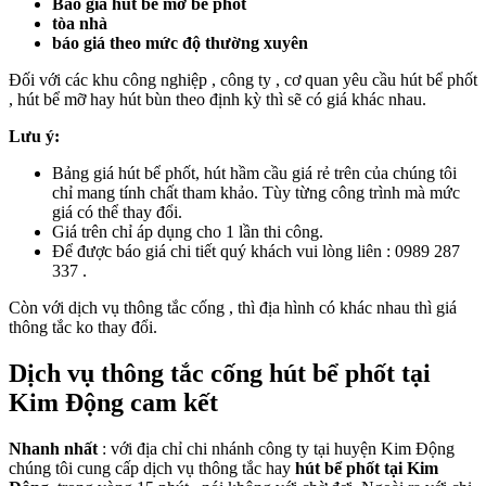
Báo giá hút bể mỡ bể phốt
tòa nhà
báo giá theo mức độ thường xuyên
Đối với các khu công nghiệp , công ty , cơ quan yêu cầu hút bể phốt
, hút bể mỡ hay hút bùn theo định kỳ thì sẽ có giá khác nhau.
Lưu ý:
Bảng giá hút bể phốt, hút hầm cầu giá rẻ trên của chúng tôi
chỉ mang tính chất tham khảo. Tùy từng công trình mà mức
giá có thể thay đổi.
Giá trên chỉ áp dụng cho 1 lần thi công.
Để được báo giá chi tiết quý khách vui lòng liên : 0989 287
337 .
Còn với dịch vụ thông tắc cống , thì địa hình có khác nhau thì giá
thông tắc ko thay đổi.
Dịch vụ thông tắc cống hút bể phốt tại
Kim Động cam kết
Nhanh nhất
: với địa chỉ chi nhánh công ty tại huyện Kim Động
chúng tôi cung cấp dịch vụ thông tắc hay
hút bể phốt tại Kim