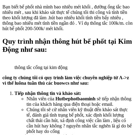
Bạn biết bể phốt nhà mình bao nhiêu mét khối , đường ống tắc bao
nhiêu mét , sau khi khảo sát thực tế chúng tôi thi công và tính tiền
theo khối lượng đã làm .hút bao nhiêu khối tính tiền bấy nhiêu ,
thông bao nhiêu mét tình tiền ngần đó . Ví dụ thông tắc 100k/m. còn
hút bể phốt 200-500k/ mét khối.
Quy trình nhận thông hút bể phốt tại Kim
Động như sau:
thông tắc cống tại kim động
công ty chúng tôi có quy trình làm việc chuyên nghiệp từ A->z
vì thế luôna tuân thủ các buowcs như sau:
Tiếp nhận thông tin và khảo sát:
Nhân viên của
Hutbephotbaominh
sẽ tiếp nhận thông
tin của khách hàng qua điện thoại hoặc email.
Chúng tôi sẽ cử nhân viên kỹ thuật đến khảo sát thực
tế, đánh giá tình trạng bể phốt, xác định khối lượng
chất thải cần hút, xá định công việc cần làm , liệu có
cần hút hay không ? nguyên nhân tắc nghẽn là gì do bể
phốt hay do cống