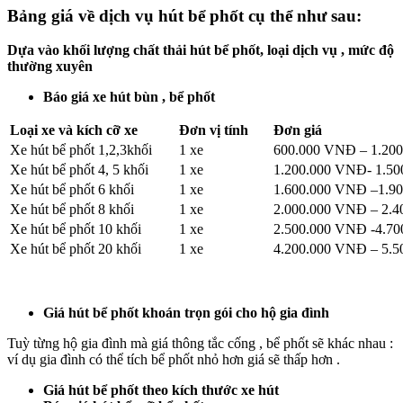
Bảng giá về dịch vụ hút bể phốt cụ thể như sau:
Dựa vào khối lượng chất thải hút bể phốt, loại dịch vụ , mức độ
thường xuyên
Báo giá xe hút bùn , bể phốt
Loại xe và kích cỡ xe
Đơn vị tính
Đơn giá
Xe hút bể phốt 1,2,3khối
1 xe
600.000 VNĐ – 1.20
Xe hút bể phốt 4, 5 khối
1 xe
1.200.000 VNĐ- 1.5
Xe hút bể phốt 6 khối
1 xe
1.600.000 VNĐ –1.9
Xe hút bể phốt 8 khối
1 xe
2.000.000 VNĐ – 2.
Xe hút bể phốt 10 khối
1 xe
2.500.000 VNĐ -4.7
Xe hút bể phốt 20 khối
1 xe
4.200.000 VNĐ – 5.
Giá hút bể phốt khoán trọn gói cho hộ gia đình
Tuỳ từng hộ gia đình mà giá thông tắc cống , bể phốt sẽ khác nhau :
ví dụ gia đình có thể tích bể phốt nhỏ hơn giá sẽ thấp hơn .
Giá hút bể phốt theo kích thước xe hút