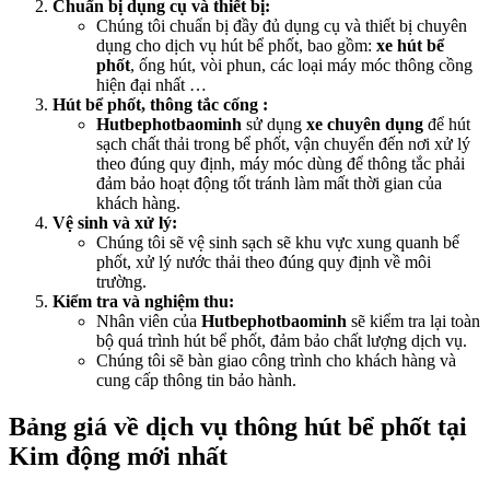
Chuẩn bị dụng cụ và thiết bị:
Chúng tôi chuẩn bị đầy đủ dụng cụ và thiết bị chuyên
dụng cho dịch vụ hút bể phốt, bao gồm:
xe hút bể
phốt
, ống hút, vòi phun, các loại máy móc thông cồng
hiện đại nhất …
Hút bể phốt, thông tắc cống :
Hutbephotbaominh
sử dụng
xe chuyên dụng
để hút
sạch chất thải trong bể phốt, vận chuyển đến nơi xử lý
theo đúng quy định, máy móc dùng để thông tắc phải
đảm bảo hoạt động tốt tránh làm mất thời gian của
khách hàng.
Vệ sinh và xử lý:
Chúng tôi sẽ vệ sinh sạch sẽ khu vực xung quanh bể
phốt, xử lý nước thải theo đúng quy định về môi
trường.
Kiểm tra và nghiệm thu:
Nhân viên của
Hutbephotbaominh
sẽ kiểm tra lại toàn
bộ quá trình hút bể phốt, đảm bảo chất lượng dịch vụ.
Chúng tôi sẽ bàn giao công trình cho khách hàng và
cung cấp thông tin bảo hành.
Bảng giá về dịch vụ thông hút bể phốt tại
Kim động mới nhất