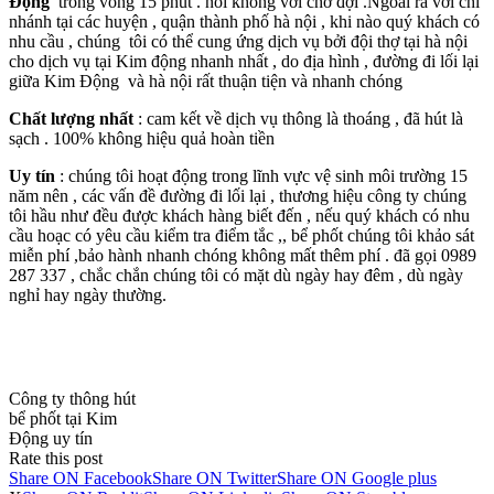
Động
trong vòng 15 phút . nói không với chờ đợi .Ngoài ra với chi
nhánh tại các huyện , quận thành phố hà nội , khi nào quý khách có
nhu cầu , chúng tôi có thể cung ứng dịch vụ bởi đội thợ tại hà nội
cho dịch vụ tại Kim động nhanh nhất , do địa hình , đường đi lối lại
giữa Kim Động và hà nội rất thuận tiện và nhanh chóng
Chất lượng nhất
: cam kết về dịch vụ thông là thoáng , đã hút là
sạch . 100% không hiệu quả hoàn tiền
Uy tín
: chúng tôi hoạt động trong lĩnh vực vệ sinh môi trường 15
năm nên , các vấn đề đường đi lối lại , thương hiệu công ty chúng
tôi hầu như đều được khách hàng biết đến , nếu quý khách có nhu
cầu hoạc có yêu cầu kiểm tra điểm tắc ,, bể phốt chúng tôi khảo sát
miễn phí ,bảo hành nhanh chóng không mất thêm phí . đã gọi 0989
287 337 , chắc chắn chúng tôi có mặt dù ngày hay đêm , dù ngày
nghỉ hay ngày thường.
Công ty thông hút
bể phốt tại Kim
Động uy tín
Rate this post
Share ON Facebook
Share ON Twitter
Share ON Google plus