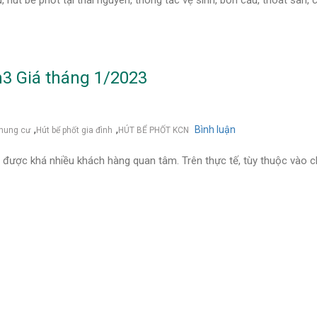
hút bể phốt tại thái nguyên, thông tắc vệ sinh, bồn cầu, thoát sàn,
m3 Giá tháng 1/2023
,
,
Bình luận
on
chung cư
Hút bể phốt gia đình
HÚT BỂ PHỐT KCN
Hút
Bể
ề được khá nhiều khách hàng quan tâm. Trên thực tế, tùy thuộc vào 
Phốt
Tại
Phú
Bình
50k/m3
Giá
tháng
1/2023