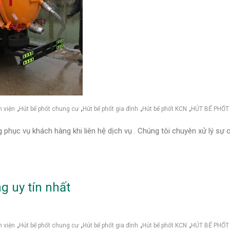
,
,
,
,
h viện
Hút bể phốt chung cư
Hút bể phốt gia đình
Hút bể phốt KCN
HÚT BỂ PHỐT
phục vụ khách hàng khi liên hệ dịch vụ . Chúng tôi chuyên xử lý sự
g uy tín nhất
,
,
,
,
h viện
Hút bể phốt chung cư
Hút bể phốt gia đình
Hút bể phốt KCN
HÚT BỂ PHỐT