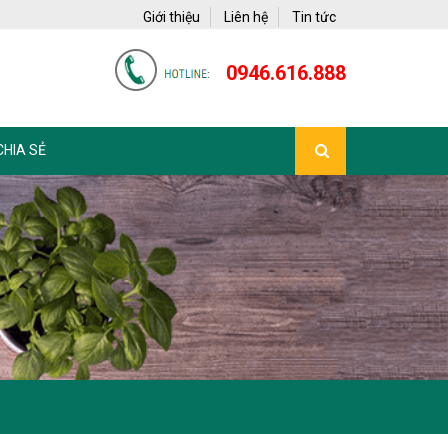
Giới thiệu
Liên hệ
Tin tức
0946.616.888
CHIA SẺ