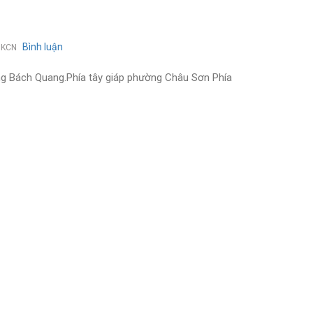
Bình luận
on
 KCN
Dịch
vụ
hường Bách Quang.Phía tây giáp phường Châu Sơn Phía
thông
hút
bể
phốt
tại
phường
mỏ
chè