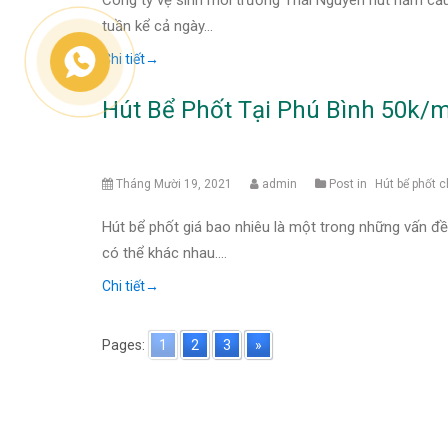
Công ty vệ sinh môi trường Thái Nguyên hút hầm cầu, 
tuần kể cả ngày…
Chi tiết
→
Hút Bể Phốt Tại Phú Bình 50k/
Tháng Mười 19, 2021
admin
Post in
Hút bể phốt 
Hút bể phốt giá bao nhiêu là một trong những vấn đ
có thể khác nhau.…
Chi tiết
→
Pages:
1
2
3
»