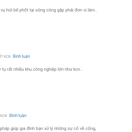
Công
ty
h vụ hút bể phốt tại sông công gặp phải đơn vị làm…
hút
bể
phốt
tại
sông
công
uy
tín
Bình luận
on
ỐT KCN
nhất
công
ty
uy tụ rất nhiều khu công nghiệp lớn như kcn…
hút
bể
phốt
tại
phổ
yên
uy
tín
Bình luận
on
 KCN
THÔNG
TẮC
pháp giúp gia đình bạn xử lý những sự cố về cống,