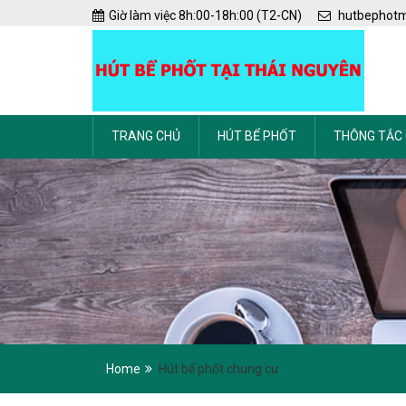
Skip
Giờ làm việc 8h:00-18h:00 (T2-CN)
hutbephot
to
content
TRANG CHỦ
HÚT BỂ PHỐT
THÔNG TẮC
Home
Hút bể phốt chung cư