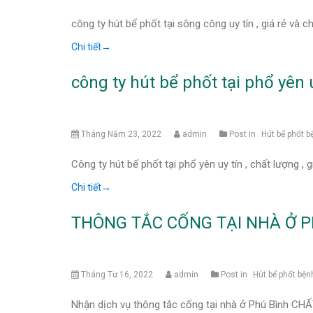
công ty hút bể phốt tại sông công uy tín , giá rẻ và
Chi tiết
→
công ty hút bể phốt tại phổ yên 
Tháng Năm 23, 2022
admin
Post in
Hút bể phốt b
Công ty hút bể phốt tại phổ yên uy tín , chất lượng ,
Chi tiết
→
THÔNG TẮC CỐNG TẠI NHÀ Ở P
Tháng Tư 16, 2022
admin
Post in
Hút bể phốt bện
Nhận dịch vụ thông tắc cống tại nhà ở Phú Bình CHẤ