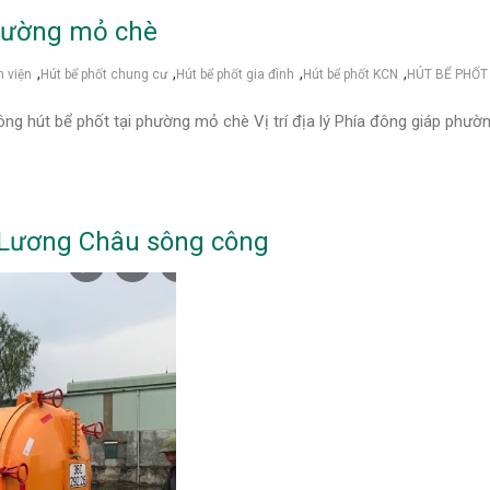
phường mỏ chè
,
,
,
,
h viện
Hút bể phốt chung cư
Hút bể phốt gia đình
Hút bể phốt KCN
HÚT BỂ PHỐT
ụ thông hút bể phốt tại phường mỏ chè Vị trí địa lý Phía đông giáp p
g Lương Châu sông công