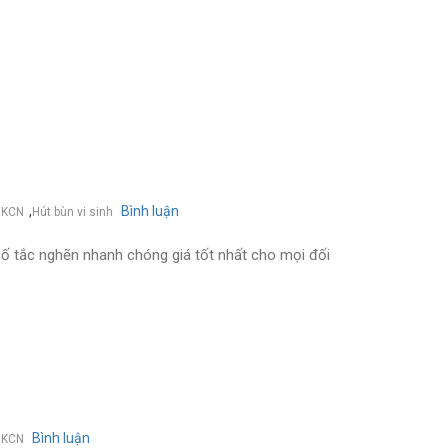
,
Bình luận
on
 KCN
Hút bùn vi sinh
Công
ty
 cố tắc nghẽn nhanh chóng giá tốt nhất cho mọi đối
hút
bể
phốt
tại
phường
Lương
Châu
sông
công
Bình luận
on
 KCN