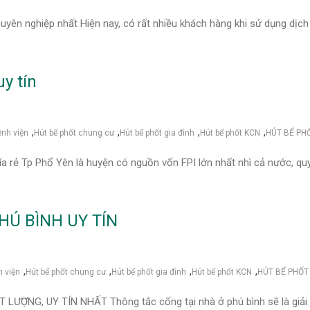
 chuyên nghiệp nhất Hiện nay, có rất nhiều khách hàng khi sử dụng dịc
uy tín
,
,
,
,
ệnh viện
Hút bể phốt chung cư
Hút bể phốt gia đình
Hút bể phốt KCN
HÚT BỂ PH
 gía rẻ Tp Phổ Yên là huyện có nguồn vốn FPI lớn nhất nhì cả nước, q
HÚ BÌNH UY TÍN
,
,
,
,
h viện
Hút bể phốt chung cư
Hút bể phốt gia đình
Hút bể phốt KCN
HÚT BỂ PHỐT
T LƯỢNG, UY TÍN NHẤT Thông tắc cống tại nhà ở phú bình sẽ là giải 