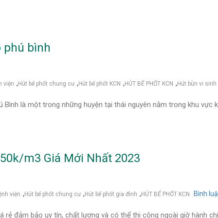
p phú bình
,
,
,
,
h viện
Hút bể phốt chung cư
Hút bể phốt KCN
HÚT BỂ PHỐT KCN
Hút bùn vi sinh
ú Bình là một trong những huyện tại thái nguyên nằm trong khu vực k
 50k/m3 Giá Mới Nhất 2023
,
,
,
Bình lu
ệnh viện
Hút bể phốt chung cư
Hút bể phốt gia đình
HÚT BỂ PHỐT KCN
á rẻ đảm bảo uy tín, chất lượng và có thể thi công ngoài giờ hành c