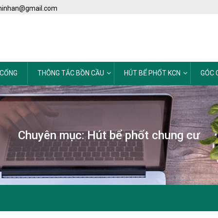
minhan@gmail.com
 CỐNG
THÔNG TẮC BỒN CẦU
HÚT BỂ PHỐT KCN
GÓC 
Chuyên mục: Hút bể phốt chung cư