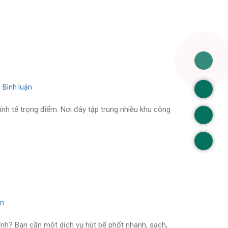
CỐNG
TẠI
NHÀ
Ở
PHÚ
BÌNH
UY
TÍN
Bình luận
on
Hút
bể
ính tế trọng điểm. Nơi đây tập trung nhiều khu công
phốt
tại
khu
công
nghiệp
phú
bình
ận
on
Hút
Bể
hính? Bạn cần một dịch vụ hút bể phốt nhanh, sạch,