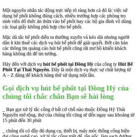
Một nguyên nhân tác động trực tiếp rõ ràng hơn cả đó là: việc sử
dụng bể phốt không đúng cách, nhiều trường hợp các phòng trọ
sinh viên đổ thức ăn thừa vào bể phốt hay các hộ gia đình vô dùng
các loại giấy không phù hợp cho bể phốt.
Mặc dù tắc bể phốt diễn ra thường xuyên và kéo dài nhưng người
dân ít khi thuê các dịch vụ hút bể phốt để giải quyết. Bởi căn bản
các thông tin quảng cáo hút bể phốt cũng rất mơ hồ khiến khách
hàng không đủ để tin tưởng.
Hãy đến với dịch vụ
hút bể phốt tại Đồng Hỷ
của công ty
Hút Bể
Phốt Tại Thái Nguyên
. Đây là một dịch vụ thực sự chất lượng từ
A – Z đáng để khách hàng thử sử dụng một lần.
Gọi dịch vụ hút bể phốt tại Đồng Hỷ của
chúng tôi chắc chắn Bạn sẽ hài lòng
_ Bạn gọi xử lý tắc cống ở bất cứ chỗ nào thuộc Đồng Hỷ Thái
Nguyên mở rộng, thợ của chúng tôi cũng sẽ đến ngay sau khoảng từ
15 phút đến 30 phút
_ chúng tôi có đầy đủ dụng cụ, thiết bị, máy móc thông cống hiện
đại công nghệ cao, xử lý tắc cống triệt để, tận gốc, làm sạch đường