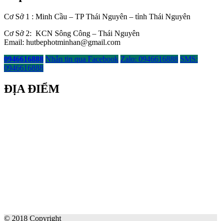
Cơ Sở 1 : Minh Cầu – TP Thái Nguyên – tỉnh Thái Nguyên
Cơ Sở 2: KCN Sông Công – Thái Nguyên
Email: hutbephotminhan@gmail.com
0946616888
Nhắn tin qua Facebook
Zalo: 0946616888
SMS:
0946616888
ĐỊA ĐIỂM
© 2018 Copyright