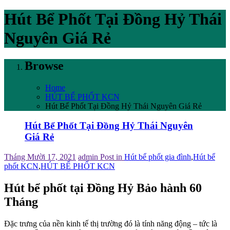
Hút Bể Phốt Tại Đồng Hỷ Thái
Nguyên Giá Rẻ
Browse
Home
HÚT BỂ PHỐT KCN
Hút Bể Phốt Tại Đồng Hỷ Thái Nguyên Giá Rẻ
Hút Bể Phốt Tại Đồng Hỷ Thái Nguyên
Giá Rẻ
Tháng Mười 17, 2021
admin
Post in
Hút bể phốt gia đình
,
Hút bể
phốt KCN
,
HÚT BỂ PHỐT KCN
Hút bể phốt tại Đồng Hỷ Bảo hành 60
Tháng
Đặc trưng của nền kinh tế thị trường đó là tính năng động – tức là