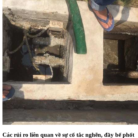
Các rủi ro liên quan về sự cố tắc nghẽn, đầy bể phốt