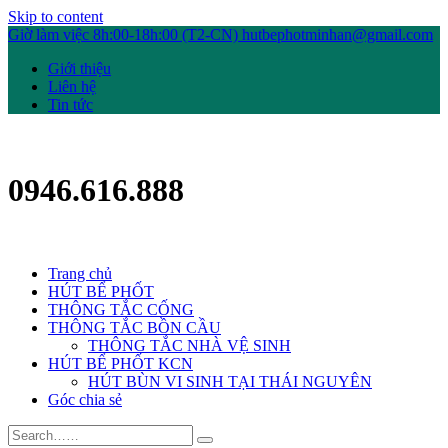
Skip to content
Giờ làm việc 8h:00-18h:00 (T2-CN)
hutbephotminhan@gmail.com
Giới thiệu
Liên hệ
Tin tức
0946.616.888
Trang chủ
HÚT BỂ PHỐT
THÔNG TẮC CỐNG
THÔNG TẮC BỒN CẦU
THÔNG TẮC NHÀ VỆ SINH
HÚT BỂ PHỐT KCN
HÚT BÙN VI SINH TẠI THÁI NGUYÊN
Góc chia sẻ