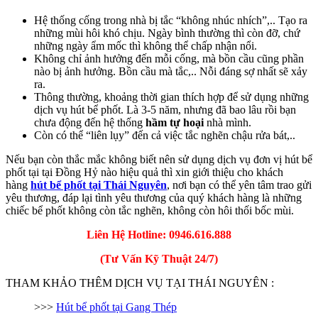
Hệ thống cống trong nhà bị tắc “không nhúc nhích”,.. Tạo ra
những mùi hôi khó chịu. Ngày bình thường thì còn đỡ, chứ
những ngày ẩm mốc thì không thể chấp nhận nổi.
Không chỉ ảnh hưởng đến mỗi cống, mà bồn cầu cũng phần
nào bị ảnh hưởng. Bồn cầu mà tắc,.. Nỗi đáng sợ nhất sẽ xảy
ra.
Thông thường, khoảng thời gian thích hợp để sử dụng những
dịch vụ hút bể phốt. Là 3-5 năm, nhưng đã bao lâu rồi bạn
chưa động đến hệ thống
hầm tự hoại
nhà mình.
Còn có thể “liên lụy” đến cả việc tắc nghẽn chậu rửa bát,..
Nếu bạn còn thắc mắc không biết nên sử dụng dịch vụ đơn vị hút bể
phốt tại tại Đồng Hỷ nào hiệu quả thì xin giới thiệu cho khách
hàng
hút bể phốt tại Thái Nguyên
, nơi bạn có thể yên tâm trao gửi
yêu thương, đáp lại tình yêu thương của quý khách hàng là những
chiếc bể phốt không còn tắc nghẽn, không còn hôi thối bốc mùi.
Liên Hệ Hotline: 0946.616.888
(Tư Vấn Kỹ Thuật 24/7)
THAM KHẢO THÊM DỊCH VỤ TẠI THÁI NGUYÊN :
>>>
Hút bể phốt tại Gang Thép