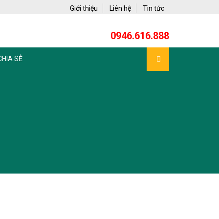
Giới thiệu
Liên hệ
Tin tức
0946.616.888
CHIA SẺ