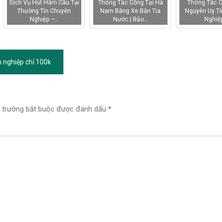
Dịch Vụ Hút Hầm Cầu Tại
Thông Tắc Cống Tại Hà
Thông Tắc C
Thường Tín Chuyên
Nam Bằng Xe Bắn Tia
Nguyên Uy Tí
Nghiệp –…
Nước | Bảo…
Nghiệ
n nghiệp chỉ 100k
 trường bắt buộc được đánh dấu
*