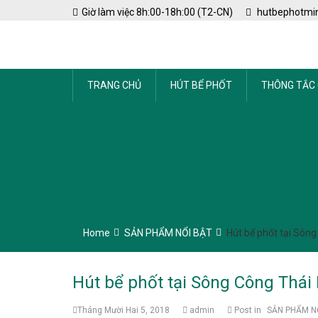
Skip
Giờ làm việc 8h:00-18h:00 (T2-CN)
hutbephotmi
to
content
TRANG CHỦ
HÚT BỂ PHỐT
THÔNG TẮC
Home
SẢN PHẨM NỔI BẬT
Hút bể phốt tại Sôn
Hút bể phốt tại Sông Công Thái
Tháng Mười Hai 5, 2018
admin
Post in
SẢN PHẨM N