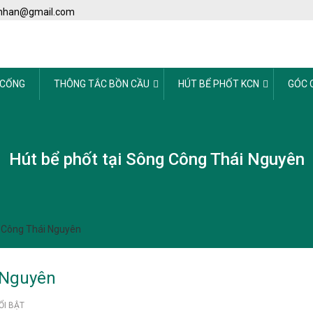
nhan@gmail.com
 CỐNG
THÔNG TẮC BỒN CẦU
HÚT BỂ PHỐT KCN
GÓC 
Hút bể phốt tại Sông Công Thái Nguyên
g Công Thái Nguyên
 Nguyên
ỔI BẬT