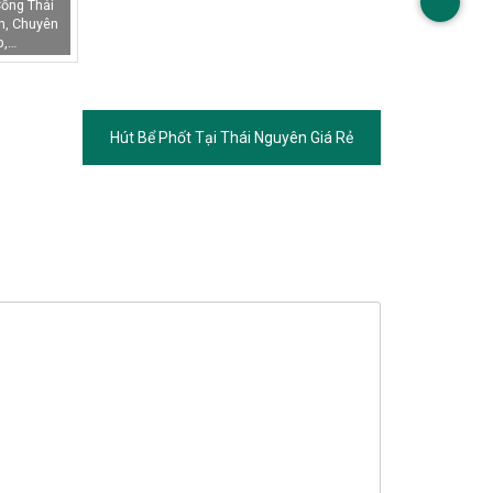
ống Thái
n, Chuyên
p,…
Hút Bể Phốt Tại Thái Nguyên Giá Rẻ