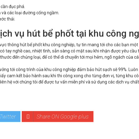
 cần đục phá.
àn và các loại đường cống ngầm.
ước thải.
ịch vụ hút bể phốt tại khu công n
h vực thông hút bể phốt khu công nghiệp, tự tin mang tới cho các bạn một
 có tay nghề cao, nhiệt tình, sẵn sàng có mặt sau khi nhận được yêu cầu 
thước đến chủng loại, để có thể di chuyển tới mọi hẻm, ngõ ngách của cá
ưởng tới công trình của khu công nghiệp đảm bảo hút sạch sẽ 99%. Luôn
ấy cam kết bảo hành sau khi thi công xong cho từng đơn vị, từng khu cô
ên hệ với chúng tôi để được tư vấn miễn phí và sử dụng các dịch vụ chất
Twitter
Share ON Google plus