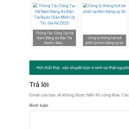
Thông Tắc Cống Tại Hà
Nam Bằng Xe Bắn Tia
Công ty thông hút bể
Nước | Bảo…
phốt tại Kim Động uy tín
Hút chất thải , vận chuyển bùn vi sinh tại thái nguyê
Điều
hướng
Trả lời
bài
Email của bạn sẽ không được hiển thị công khai.
Các
viết
Bình luận