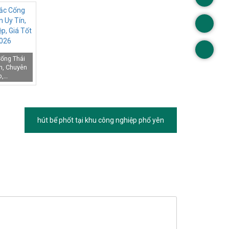
ống Thái
n, Chuyên
p,…
hút bể phốt tại khu công nghiệp phổ yên