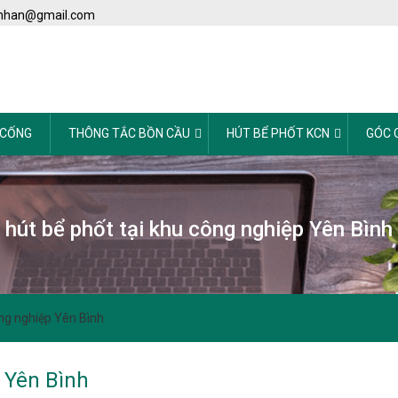
nhan@gmail.com
 CỐNG
THÔNG TẮC BỒN CẦU
HÚT BỂ PHỐT KCN
GÓC 
hút bể phốt tại khu công nghiệp Yên Bình
ông nghiệp Yên Bình
 Yên Bình