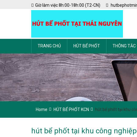
Skip
Giờ làm việc 8h:00-18h:00 (T2-CN)
hutbephotmi
to
content
TRANG CHỦ
HÚT BỂ PHỐT
THÔNG TẮC
Home
HÚT BỂ PHỐT KCN
hút bể phốt tại khu c
hút bể phốt tại khu công nghiệp