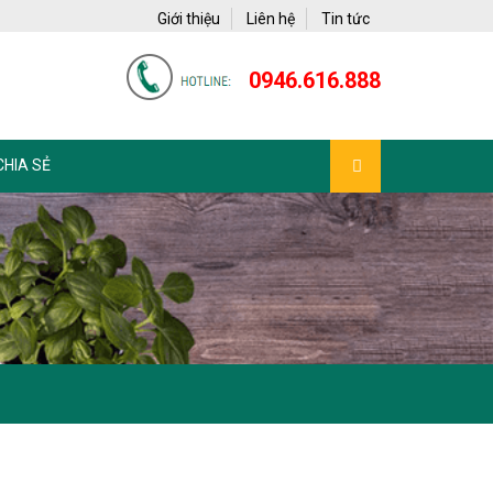
Giới thiệu
Liên hệ
Tin tức
0946.616.888
CHIA SẺ