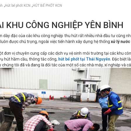
,
,
nh
Hút bể phốt KCN
HÚT BỂ PHỐT KCN
ẠI KHU CÔNG NGHIỆP YÊN BÌNH
ên dày đặc của các khu công nghiệp thu hút rất nhiều nhà đầu tư cũng nh
 luôn được chú trọng, ngoài việc tiến hành xây dựng hệ thống
xử lý nước
t đơn vị chuyên cung cấp các dịch vụ vệ sinh môi trường tại các khu côn
 vụ hút hầm cầu, thông tắc cống,
hút bể phốt tại Thái Nguyên
. Đặc biệt 
y chúng tôi đã và đang là đối tác của một số các nhà máy, xí nghiệp và c