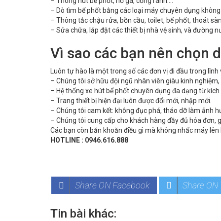
– Thông hút bể phốt, hố ga, cống rãnh….
– Dò tìm bể phốt bằng các loại máy chuyên dụng không
– Thông tắc chậu rửa, bồn cầu, toilet, bể phốt, thoát s
– Sửa chữa, lắp đặt các thiết bị nhà vệ sinh, và đường n
Vì sao các bạn nên chọn d
Luôn tự hào là một trong số các đơn vị đi đầu trong lĩn
– Chúng tôi sở hữu đội ngũ nhân viên giàu kinh nghiệm,
– Hệ thống xe hút bể phốt chuyên dụng đa dạng từ kích 
– Trang thiết bị hiện đại luôn được đổi mới, nhập mới.
– Chúng tôi cam kết: không đục phá, tháo dỡ làm ảnh h
– Chúng tôi cung cấp cho khách hàng đầy đủ hóa đơn, gi
Các bạn còn băn khoăn điều gì mà không nhấc máy lên li
HOTLINE : 0946.616.888
Share ON Facebook
Share ON 
Tin bài khác: