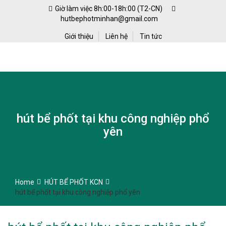
Skip
Giờ làm việc 8h:00-18h:00 (T2-CN)
to
hutbephotminhan@gmail.com
content
Giới thiệu
Liên hệ
Tin tức
hút bể phốt tại khu công nghiệp phổ
yên
Home
HÚT BỂ PHỐT KCN
hút bể phốt tại khu công nghiệp phổ yên