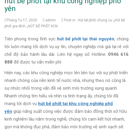
hút bể phốt tại khu công nghiệp phổ
yên
,
Tháng Tư 17, 2020
admin
Post in
Hút bể phốt chung cư
Hút bể
,
phốt gia đình
HÚT BỂ PHỐT KCN
Tiên phong trong lĩnh vực
hút bể phốt tại thái nguyên
, chúng
tôi luôn mang tới dịch vụ uy tín, chuyên nghiệp mà giá lại rẻ với
chế độ bảo hành lâu dài. Liên hệ ngay số Hotline:
0946 616
888
để được tư vấn miễn phí.
Hiện nay, các khu công nghiệp mọc lên liên tục với sự phát triển
nhanh chóng của nền kinh tế nước nhà, nhưng theo nó cũng là
sự nhức nhối trong vấn đề vệ sinh môi trường xung quanh.
Nhanh chóng tìm hiểu và nhìn ra tình trạng ấy, chúng tôi đã
mang tới dịch vụ
hút bể phốt tại khu công nghiệp phổ
yên
giúp năng suất công việc được đảm bảo đồng thời sở hữu
kinh nghiệm lâu năm trong nghề, chúng tôi cam kết hút nhanh,
gọn mà không đục phá, đảm bảo môi trường vệ sinh sạch sẽ.