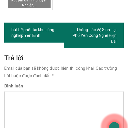
Nguyên Uy Tín, Chuyên
Nghiệp,…
hút bể phốt tại khu công
Thông Tắc Vệ Sinh Tại
Điều
nghiệp Yên Bình
Phổ Yên Công Nghệ Hiện
hướng
Đại
bài
Trả lời
viết
Email của bạn sẽ không được hiển thị công khai.
Các trường
bắt buộc được đánh dấu
*
Bình luận